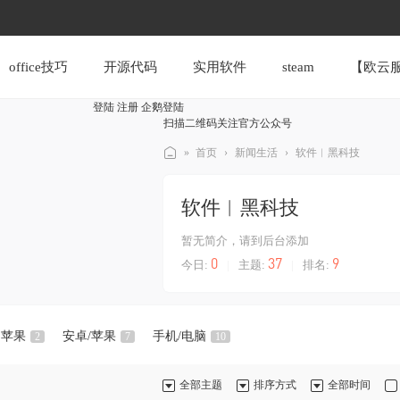
office技巧
开源代码
实用软件
steam
【欧云
登陆
注册
企鹅登陆
扫描二维码关注
官方公众号
»
首页
›
新闻生活
›
软件︱黑科技
第
软件︱黑科技
一
论
暂无简介，请到后台添加
坛
0
37
9
今日:
|
主题:
|
排名:
苹果
安卓/苹果
手机/电脑
2
7
10
全部主题
排序方式
全部时间