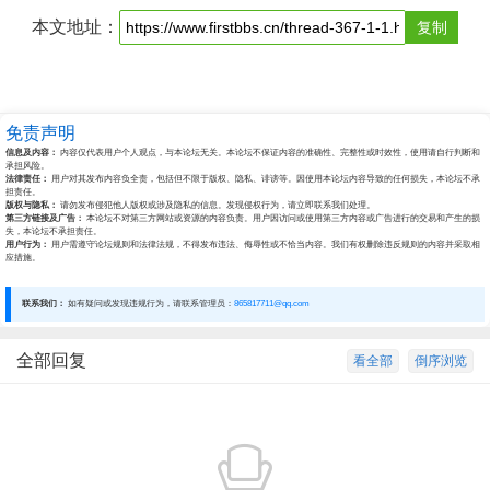
本文地址：
复制
免责声明
信息及内容：
内容仅代表用户个人观点，与本论坛无关。本论坛不保证内容的准确性、完整性或时效性，使用请自行判断和
承担风险。
法律责任：
用户对其发布内容负全责，包括但不限于版权、隐私、诽谤等。因使用本论坛内容导致的任何损失，本论坛不承
担责任。
版权与隐私：
请勿发布侵犯他人版权或涉及隐私的信息。发现侵权行为，请立即联系我们处理。
第三方链接及广告：
本论坛不对第三方网站或资源的内容负责。用户因访问或使用第三方内容或广告进行的交易和产生的损
失，本论坛不承担责任。
用户行为：
用户需遵守论坛规则和法律法规，不得发布违法、侮辱性或不恰当内容。我们有权删除违反规则的内容并采取相
应措施。
联系我们：
如有疑问或发现违规行为，请联系管理员：
865817711@qq.com
全部回复
看全部
倒序浏览