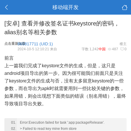
移动端开发
[安卓]
查看并修改签名证书keystore的密码，
alias别名等相关参数
点击重新加载
865817711 (
UID:1
)
楼主
2024-10-5 12:10:21 来自
字数 1,242
中国
487
0
前言
上一篇我们完成了keystore文件的生成，但是，这只是
android项目导出的第一步。因为很可能我们前面只是关注
了keystore文件的生成与否，没有太多留意keystore的一些
参数，而在导出为apk时就需要用到一些比较关键的参数，
如果用错，则会出现想下面类似的错误（别名用错），最终
导致项目导出失败。
Error:Execution failed for task ':app:packageRelease'.
> Failed to read key mine from store